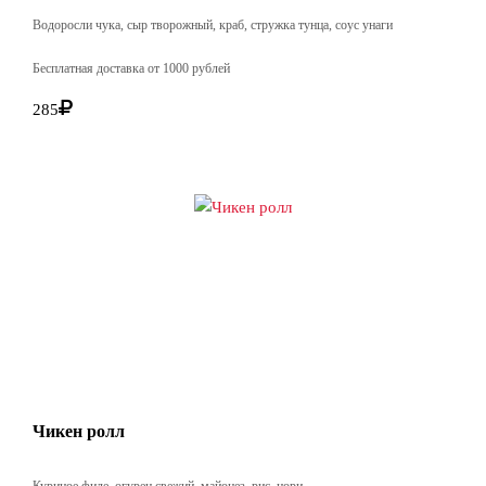
Водоросли чука, сыр творожный, краб, стружка тунца, соус унаги
Бесплатная доставка от 1000 рублей
285
Чикен ролл
Куриное филе, огурец свежий, майонез, рис, нори.