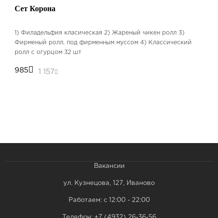
Сет Корона
1) Филадельфия класическая 2) Жареный чикен ролл 3)
Фирменый ролл, под фирменным муссом 4) Классический
ролл с огурцом 32 шт
985
1 157
Бесплатная доставка от 1000 рублей
Вакансии
ул. Кузнецова, 127, Иваново
Работаем: с 12:00 - 22:00
Телефон:
+7 (4932) 26-36-56