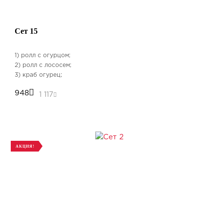
Сет 15
1) ролл с огурцом;
2) ролл с лососем;
3) краб огурец;
4) лосось, сыр творожный;
948
1 117
5) тобика, майонез, огурец, краб.
Бесплатная доставка от 1000 рублей
АКЦИЯ!