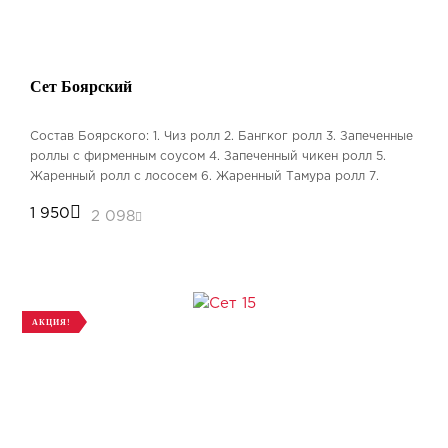
Сет Боярский
Состав Боярского: 1. Чиз ролл 2. Бангког ролл 3. Запеченные
роллы с фирменным соусом 4. Запеченный чикен ролл 5.
Жаренный ролл с лососем 6. Жаренный Тамура ролл 7.
Классический ролл с огурцом 8. Классический ролл с сыром
1 950
2 098
Бесплатная доставка от 1000 рублей
АКЦИЯ!